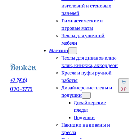
изголовий и стеновых
панелей
Гимнастические и
игровые маты
Чехлы для уличной
мебели
Магазин
Чехлы для диванов клик-
кляк, книжка, аккордеон
Кресла и пуфы ручной
+7 (916)
работы
Дизайнерские пледы и
070-3775
0 ₽
подушки
Дизайнерские
пледы
Подушки
Накидки на диваны и
кресла