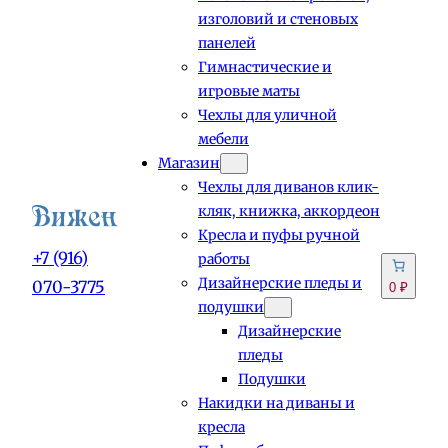
изголовий и стеновых
панелей
Гимнастические и
игровые маты
Чехлы для уличной
мебели
Магазин
Чехлы для диванов клик-
кляк, книжка, аккордеон
Кресла и пуфы ручной
+7 (916)
работы
Дизайнерские пледы и
070-3775
0 ₽
подушки
Дизайнерские
пледы
Подушки
Накидки на диваны и
кресла