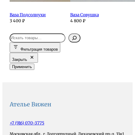
Ваза Подсолнухи
Ваза Совушка
3 400
₽
4 800
₽
П
о
Фильтрация товаров
и
с
Закрыть
к
Применить
Ателье Вижен
+7 (916) 070-3775
Московская обл., г. Долгопрудный, Лихачевский пр-д, 33к1