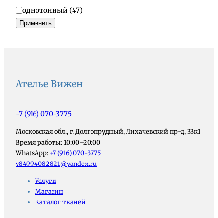
к
Р
однотонный
(
47
)
а
и
Применить
н
с
и
у
н
о
к
Ателье Вижен
+7 (916) 070-3775
Московская обл., г. Долгопрудный, Лихачевский пр-д, 33к1
Время работы: 10:00–20:00
WhatsApp:
+7 (916) 070-3775
v84994082821@yandex.ru
Услуги
Магазин
Каталог тканей