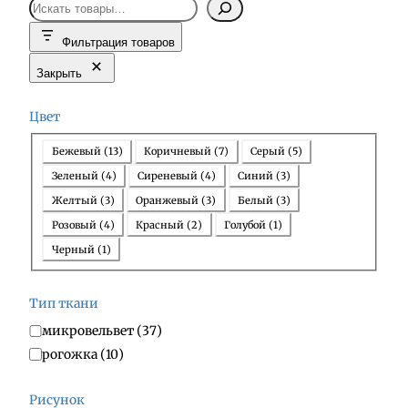
П
о
Фильтрация товаров
и
с
Закрыть
к
Цвет
Ц
Бежевый
(
13
)
Коричневый
(
7
)
Серый
(
5
)
в
Зеленый
(
4
)
Сиреневый
(
4
)
Синий
(
3
)
е
Желтый
(
3
)
Оранжевый
(
3
)
Белый
(
3
)
т
Розовый
(
4
)
Красный
(
2
)
Голубой
(
1
)
Черный
(
1
)
Тип ткани
Т
микровельвет
(
37
)
и
рогожка
(
10
)
п
т
Рисунок