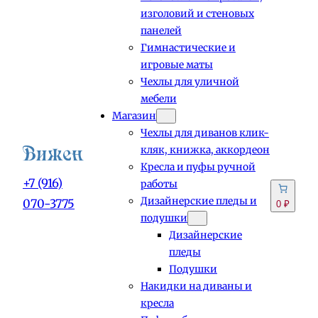
изголовий и стеновых
панелей
Гимнастические и
игровые маты
Чехлы для уличной
мебели
Магазин
Чехлы для диванов клик-
кляк, книжка, аккордеон
Кресла и пуфы ручной
+7 (916)
работы
Дизайнерские пледы и
070-3775
0 ₽
подушки
Дизайнерские
пледы
Подушки
Накидки на диваны и
кресла