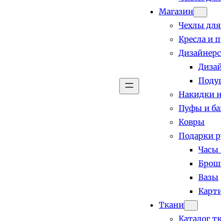
Магазин
Чехлы для
Кресла и 
Дизайнерс
Диза
Поду
Накидки н
Пуфы и б
Ковры
Подарки р
Часы
Брош
Вазы
Карт
Ткани
Каталог т