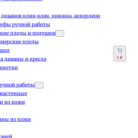
 диванов клик-кляк, книжка, аккордеон
пуфы ручной работы
кие пледы и подушки
йнерские пледы
шки
0 ₽
а диваны и кресла
анкетки
учной работы
 настенные
и из кожи
ины из кожи
каней