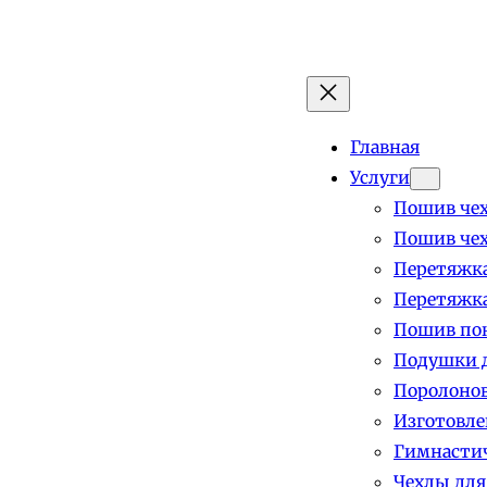
Главная
Услуги
Пошив чех
Пошив чех
Перетяжка
Перетяжка
Пошив пок
Подушки д
Поролоно
Изготовле
Гимнастич
Чехлы для