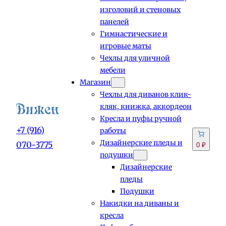
изголовий и стеновых
панелей
Гимнастические и
игровые маты
Чехлы для уличной
мебели
Магазин
Чехлы для диванов клик-
кляк, книжка, аккордеон
Кресла и пуфы ручной
+7 (916)
работы
Дизайнерские пледы и
070-3775
0 ₽
подушки
Дизайнерские
пледы
Подушки
Накидки на диваны и
кресла