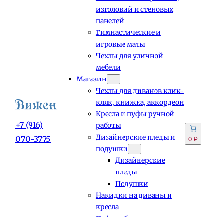
изголовий и стеновых
панелей
Гимнастические и
игровые маты
Чехлы для уличной
мебели
Магазин
Чехлы для диванов клик-
кляк, книжка, аккордеон
Кресла и пуфы ручной
+7 (916)
работы
Дизайнерские пледы и
070-3775
0 ₽
подушки
Дизайнерские
пледы
Подушки
Накидки на диваны и
кресла