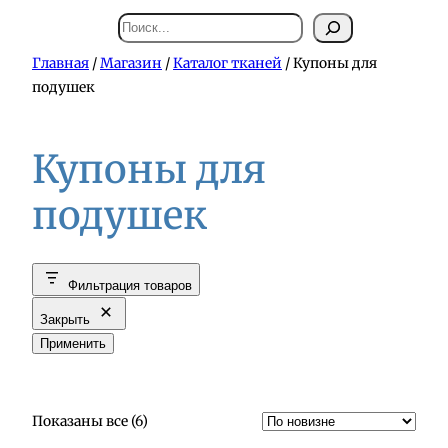
Поиск
Главная
/
Магазин
/
Каталог тканей
/ Купоны для
подушек
Купоны для
подушек
Фильтрация товаров
Закрыть
Применить
С
Показаны все (6)
о