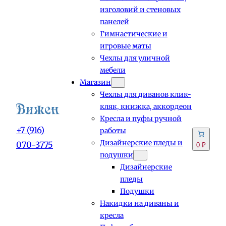
изголовий и стеновых
панелей
Гимнастические и
игровые маты
Чехлы для уличной
мебели
Магазин
Чехлы для диванов клик-
кляк, книжка, аккордеон
Кресла и пуфы ручной
+7 (916)
работы
Дизайнерские пледы и
070-3775
0 ₽
подушки
Дизайнерские
пледы
Подушки
Накидки на диваны и
кресла