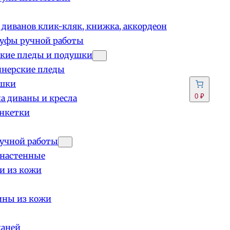
 диванов клик-кляк, книжка, аккордеон
пуфы ручной работы
кие пледы и подушки
йнерские пледы
шки
0 ₽
а диваны и кресла
анкетки
учной работы
 настенные
и из кожи
ины из кожи
каней