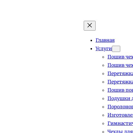
Главная
Услуги
Пошив чех
Пошив чех
Перетяжка
Перетяжка
Пошив пок
Подушки д
Поролоно
Изготовле
Гимнастич
Чехлы для