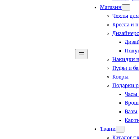
Магазин
Чехлы для
Кресла и 
Дизайнерс
Диза
Поду
Накидки н
Пуфы и б
Ковры
Подарки р
Часы
Брош
Вазы
Карт
Ткани
Каталог т