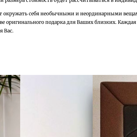
и размера стоимость будет рассчитываться в индивид
б
ает окружать себя необычными и неординарными веща
о
ве оригинального подарка для Ваших близких. Каждая
ч
 Вас.
к
а
6
"