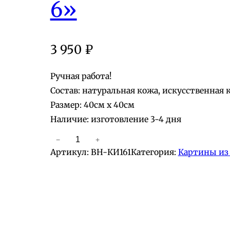
6»
3 950
₽
Ручная работа!
Состав: натуральная кожа, искусственная 
Размер: 40см х 40см
Наличие: изготовление 3-4 дня
−
+
К
Артикул:
BH-КИ161
Категория:
Картины из
о
л
и
ч
е
с