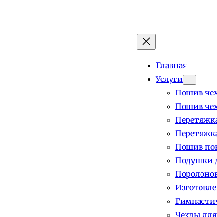
Главная
Услуги
Пошив чех
Пошив чех
Перетяжка
Перетяжка
Пошив пок
Подушки д
Поролоно
Изготовле
Гимнастич
Чехлы для