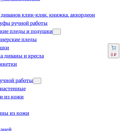
 диванов клик-кляк, книжка, аккордеон
пуфы ручной работы
кие пледы и подушки
йнерские пледы
шки
0 ₽
а диваны и кресла
анкетки
учной работы
 настенные
и из кожи
ины из кожи
каней