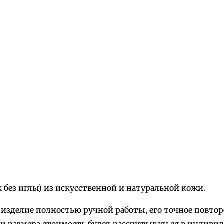
"
К
о
л
л
е
к
ц
и
о
н
н
а
 без иглы) из искусственной и натуральной кожи.
я
Б
то изделие полностью ручной работы, его точное повт
а