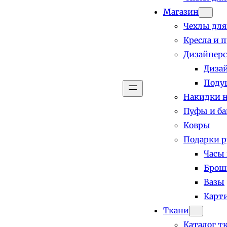
Магазин
Чехлы для
Кресла и 
Дизайнерс
Диза
Поду
Накидки н
Пуфы и б
Ковры
Подарки р
Часы
Брош
Вазы
Карт
Ткани
Каталог т