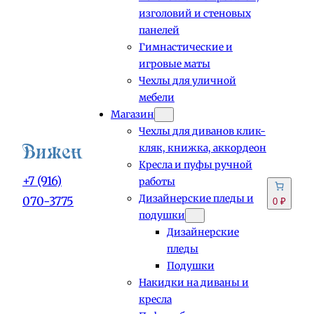
изголовий и стеновых
панелей
Гимнастические и
игровые маты
Чехлы для уличной
мебели
Магазин
Чехлы для диванов клик-
кляк, книжка, аккордеон
Кресла и пуфы ручной
+7 (916)
работы
Дизайнерские пледы и
070-3775
0 ₽
подушки
Дизайнерские
пледы
Подушки
Накидки на диваны и
кресла