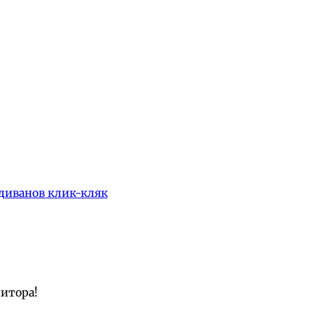
диванов клик-кляк
нитора!