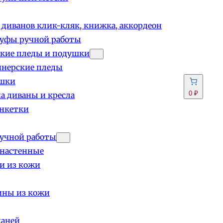
 диванов клик-кляк, книжка, аккордеон
пуфы ручной работы
кие пледы и подушки
йнерские пледы
шки
0 ₽
а диваны и кресла
анкетки
учной работы
 настенные
и из кожи
ины из кожи
каней