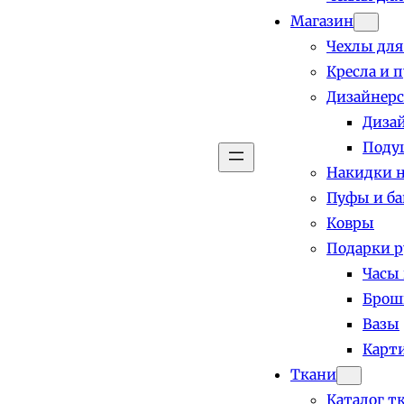
Магазин
Чехлы для
Кресла и 
Дизайнерс
Диза
Поду
Накидки н
Пуфы и б
Ковры
Подарки р
Часы
Брош
Вазы
Карт
Ткани
Каталог т