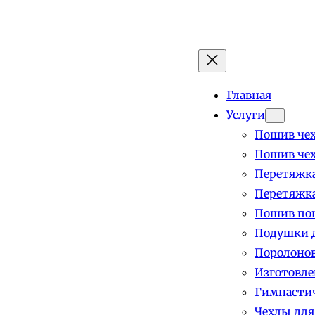
Главная
Услуги
Пошив чех
Пошив чех
Перетяжка
Перетяжка
Пошив пок
Подушки д
Поролоно
Изготовле
Гимнастич
Чехлы для