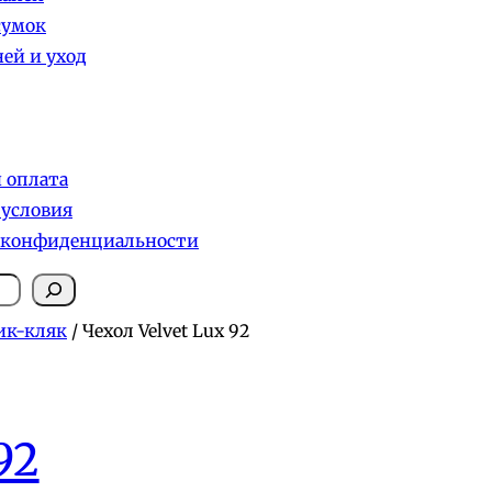
сумок
ей и уход
и оплата
 условия
 конфиденциальности
ик-кляк
/ Чехол Velvet Lux 92
92