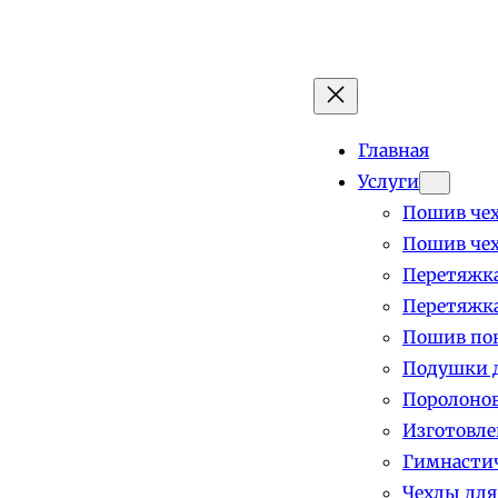
Главная
Услуги
Пошив чех
Пошив чех
Перетяжка
Перетяжка
Пошив пок
Подушки д
Поролоно
Изготовле
Гимнастич
Чехлы для