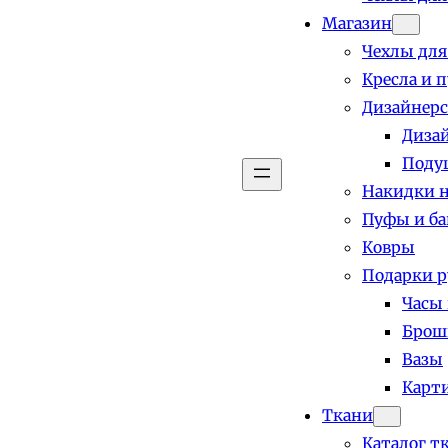
Магазин
Чехлы для
Кресла и 
Дизайнерс
Диза
Поду
Накидки н
Пуфы и б
Ковры
Подарки р
Часы
Брош
Вазы
Карт
Ткани
Каталог т