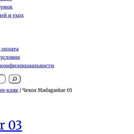
сумок
ей и уход
и оплата
 условия
 конфиденциальности
ик-кляк
/ Чехол Madagaskar 03
r 03