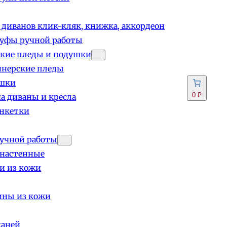
 диванов клик-кляк, книжка, аккордеон
пуфы ручной работы
кие пледы и подушки
йнерские пледы
шки
0 ₽
а диваны и кресла
анкетки
учной работы
 настенные
и из кожи
ины из кожи
каней