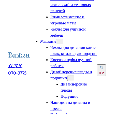
изголовий и стеновых
панелей
Гимнастические и
игровые маты
Чехлы для уличной
мебели
Магазин
Чехлы для диванов клик-
кляк, книжка, аккордеон
Кресла и пуфы ручной
+7 (916)
работы
Дизайнерские пледы и
070-3775
0 ₽
подушки
Дизайнерские
пледы
Подушки
Накидки на диваны и
кресла