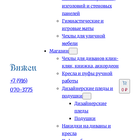
изголовий и стеновых
панелей
Гимнастические и
игровые маты
Чехлы для уличной
мебели
Магазин
Чехлы для диванов клик-
кляк, книжка, аккордеон
Кресла и пуфы ручной
+7 (916)
работы
Дизайнерские пледы и
070-3775
0 ₽
подушки
Дизайнерские
пледы
Подушки
Накидки на диваны и
кресла