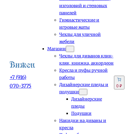
изголовий и стеновых
панелей
Гимнастические и
игровые маты
Чехлы для уличной
мебели
Магазин
Чехлы для диванов клик-
кляк, книжка, аккордеон
Кресла и пуфы ручной
+7 (916)
работы
Дизайнерские пледы и
070-3775
0 ₽
подушки
Дизайнерские
пледы
Подушки
Накидки на диваны и
кресла