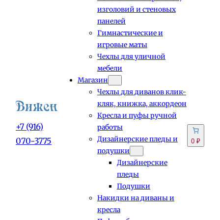
изголовий и стеновых
панелей
Гимнастические и
игровые маты
Чехлы для уличной
мебели
Магазин
Чехлы для диванов клик-
кляк, книжка, аккордеон
Кресла и пуфы ручной
+7 (916)
работы
Дизайнерские пледы и
070-3775
0 ₽
подушки
Дизайнерские
пледы
Подушки
Накидки на диваны и
кресла