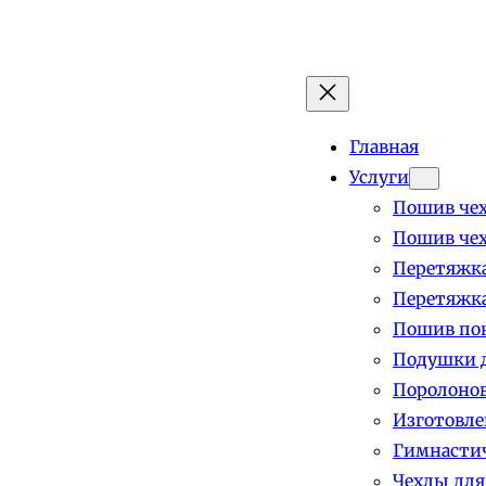
Главная
Услуги
Пошив чех
Пошив чех
Перетяжка
Перетяжка
Пошив пок
Подушки д
Поролоно
Изготовле
Гимнастич
Чехлы для