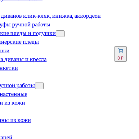
 диванов клик-кляк, книжка, аккордеон
пуфы ручной работы
кие пледы и подушки
йнерские пледы
шки
0 ₽
а диваны и кресла
анкетки
учной работы
 настенные
и из кожи
ины из кожи
каней