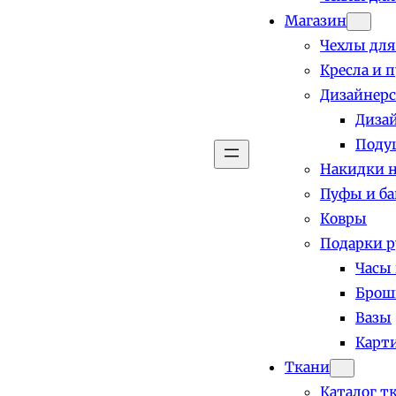
Магазин
Чехлы для
Кресла и 
Дизайнерс
Диза
Поду
Накидки н
Пуфы и б
Ковры
Подарки р
Часы
Брош
Вазы
Карт
Ткани
Каталог т