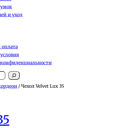
сумок
ей и уход
и оплата
 условия
 конфиденциальности
кордеон
/ Чехол Velvet Lux 35
35