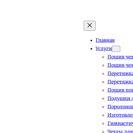
Главная
Услуги
Пошив чех
Пошив чех
Перетяжка
Перетяжка
Пошив пок
Подушки д
Поролоно
Изготовле
Гимнастич
Чехлы для