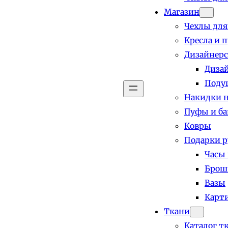
Магазин
Чехлы для
Кресла и 
Дизайнерс
Диза
Поду
Накидки н
Пуфы и б
Ковры
Подарки р
Часы
Брош
Вазы
Карт
Ткани
Каталог т