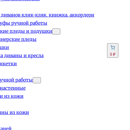
 диванов клик-кляк, книжка, аккордеон
пуфы ручной работы
кие пледы и подушки
йнерские пледы
шки
0 ₽
а диваны и кресла
анкетки
учной работы
 настенные
и из кожи
ины из кожи
каней