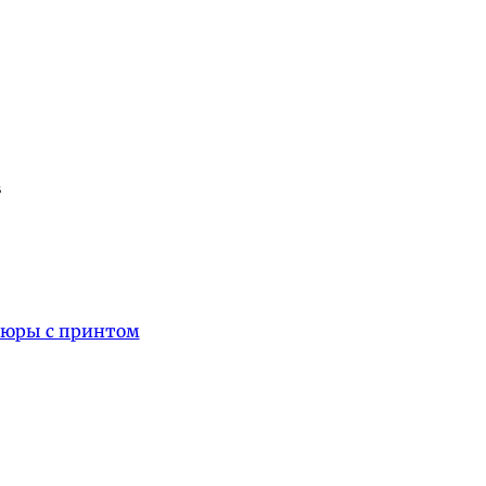
в
люры с принтом