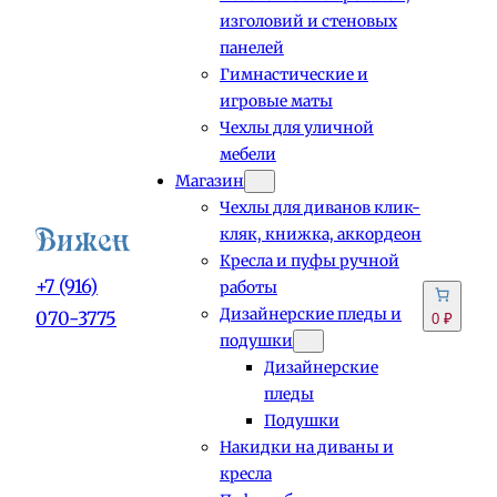
изголовий и стеновых
панелей
Гимнастические и
игровые маты
Чехлы для уличной
мебели
Магазин
Чехлы для диванов клик-
кляк, книжка, аккордеон
Кресла и пуфы ручной
+7 (916)
работы
Дизайнерские пледы и
070-3775
0 ₽
подушки
Дизайнерские
пледы
Подушки
Накидки на диваны и
кресла