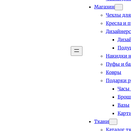
Магазин
Чехлы для
Кресла и 
Дизайнерс
Диза
Поду
Накидки н
Пуфы и б
Ковры
Подарки р
Часы
Брош
Вазы
Карт
Ткани
Каталог т