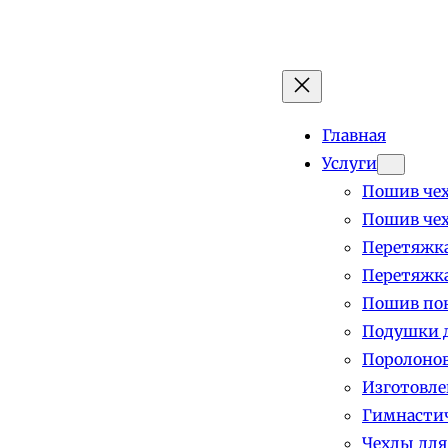
Главная
Услуги
Пошив чех
Пошив чех
Перетяжка
Перетяжка
Пошив пок
Подушки д
Поролоно
Изготовле
Гимнастич
Чехлы для