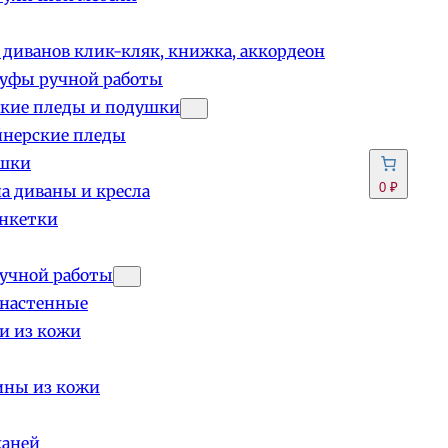
 диванов клик-кляк, книжка, аккордеон
пуфы ручной работы
кие пледы и подушки
йнерские пледы
шки
0 ₽
а диваны и кресла
анкетки
учной работы
 настенные
и из кожи
ины из кожи
каней