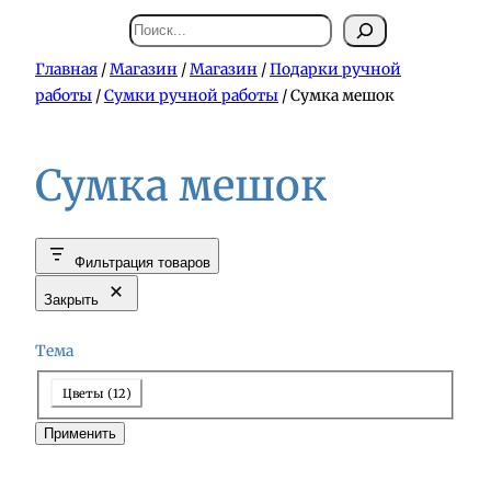
Поиск
Главная
/
Магазин
/
Магазин
/
Подарки ручной
работы
/
Сумки ручной работы
/ Сумка мешок
Сумка мешок
Фильтрация товаров
Закрыть
Тема
Т
Цветы
(
12
)
е
Применить
м
а