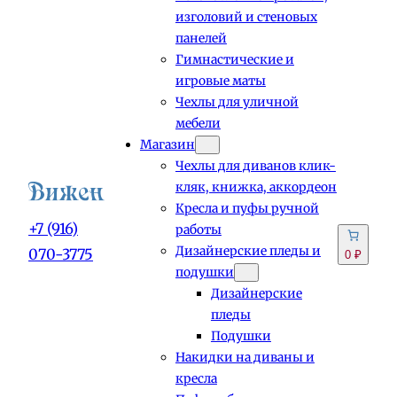
изголовий и стеновых
панелей
Гимнастические и
игровые маты
Чехлы для уличной
мебели
Магазин
Чехлы для диванов клик-
кляк, книжка, аккордеон
Кресла и пуфы ручной
+7 (916)
работы
Дизайнерские пледы и
070-3775
0 ₽
подушки
Дизайнерские
пледы
Подушки
Накидки на диваны и
кресла