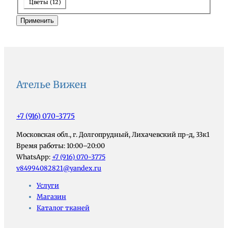
Т
Цветы
(
12
)
е
Применить
м
а
Ателье Вижен
+7 (916) 070-3775
Московская обл., г. Долгопрудный, Лихачевский пр-д, 33к1
Время работы: 10:00–20:00
WhatsApp:
+7 (916) 070-3775
v84994082821@yandex.ru
Услуги
Магазин
Каталог тканей