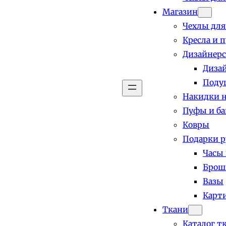
Магазин
Чехлы для
Кресла и 
Дизайнерс
Диза
Поду
Накидки н
Пуфы и б
Ковры
Подарки р
Часы
Брош
Вазы
Карт
Ткани
Каталог т