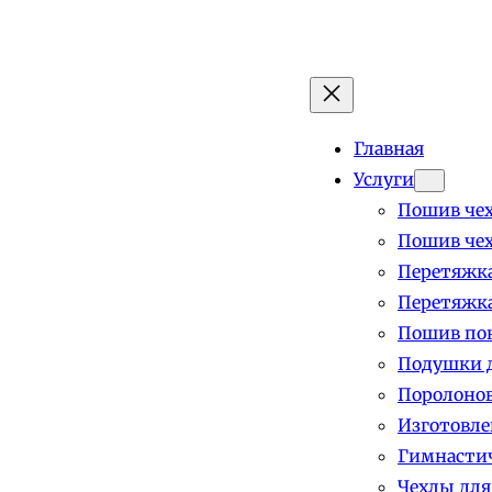
Главная
Услуги
Пошив чех
Пошив чех
Перетяжка
Перетяжка
Пошив пок
Подушки д
Поролоно
Изготовле
Гимнастич
Чехлы для