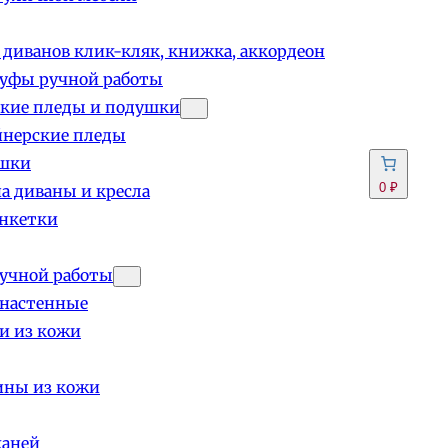
 диванов клик-кляк, книжка, аккордеон
пуфы ручной работы
кие пледы и подушки
йнерские пледы
шки
0 ₽
а диваны и кресла
анкетки
учной работы
 настенные
и из кожи
ины из кожи
каней