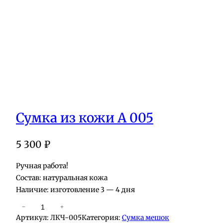
Сумка из кожи А 005
5 300
₽
Ручная работа!
Состав: натуральная кожа
Наличие: изготовление 3 — 4 дня
К
−
+
Артикул:
ЛКЧ-005
Категория:
Сумка мешок
о