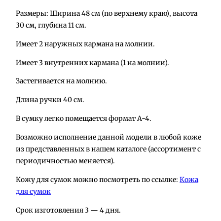
л
Размеры: Ширина 48 см (по верхнему краю), высота
и
30 см, глубина 11 см.
ч
Имеет 2 наружных кармана на молнии.
е
с
Имеет 3 внутренних кармана (1 на молнии).
т
в
Застегивается на молнию.
о
Длина ручки 40 см.
т
о
В сумку легко помещается формат А-4.
в
Возможно исполнение данной модели в любой коже
а
из представленных в нашем каталоге (ассортимент с
р
периодичностью меняется).
а
С
Кожу для сумок можно посмотреть по ссылке:
Кожа
у
для сумок
м
Срок изготовления 3 — 4 дня.
к