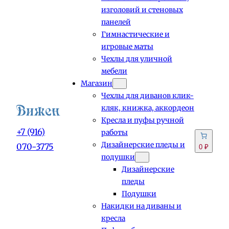
изголовий и стеновых
панелей
Гимнастические и
игровые маты
Чехлы для уличной
мебели
Магазин
Чехлы для диванов клик-
кляк, книжка, аккордеон
Кресла и пуфы ручной
+7 (916)
работы
Дизайнерские пледы и
070-3775
0 ₽
подушки
Дизайнерские
пледы
Подушки
Накидки на диваны и
кресла