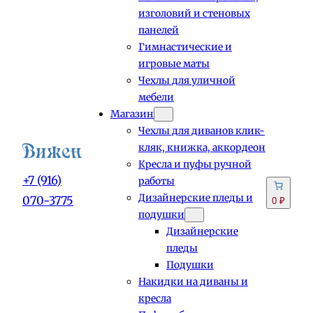
изголовий и стеновых
панелей
Гимнастические и
игровые маты
Чехлы для уличной
мебели
Магазин
Чехлы для диванов клик-
кляк, книжка, аккордеон
Кресла и пуфы ручной
+7 (916)
работы
Дизайнерские пледы и
070-3775
0 ₽
подушки
Дизайнерские
пледы
Подушки
Накидки на диваны и
кресла