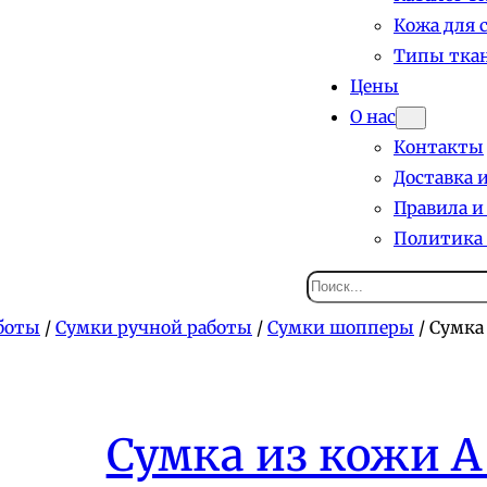
Кожа для 
Типы ткан
Цены
О нас
Контакты
Доставка 
Правила и
Политика
Поиск
боты
/
Сумки ручной работы
/
Сумки шопперы
/ Сумка
Сумка из кожи А