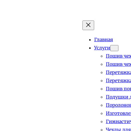
Главная
Услуги
Пошив чех
Пошив чех
Перетяжка
Перетяжка
Пошив пок
Подушки д
Поролоно
Изготовле
Гимнастич
Чехлы для