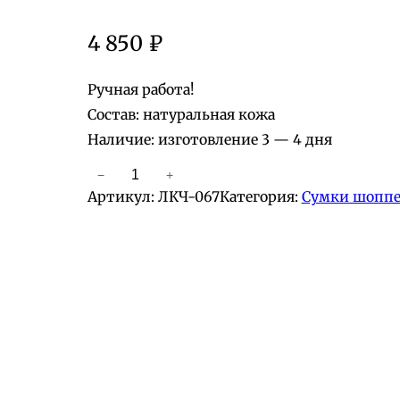
4 850
₽
Ручная работа!
Состав: натуральная кожа
Наличие: изготовление 3 — 4 дня
−
+
К
Артикул:
ЛКЧ-067
Категория:
Сумки шопп
о
л
и
ч
е
с
т
в