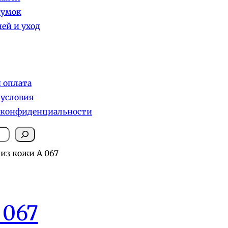
сумок
ей и уход
и оплата
 условия
 конфиденциальности
 из кожи А 067
 067