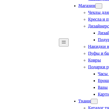
Магазин
Чехлы для
Кресла и 
Дизайнерс
Диза
Поду
Накидки н
Пуфы и б
Ковры
Подарки р
Часы
Брош
Вазы
Карт
Ткани
Каталог т