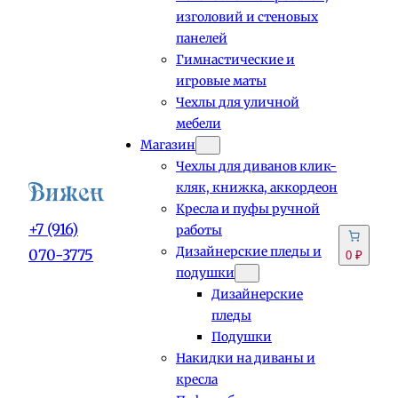
изголовий и стеновых
панелей
Гимнастические и
игровые маты
Чехлы для уличной
мебели
Магазин
Чехлы для диванов клик-
кляк, книжка, аккордеон
Кресла и пуфы ручной
+7 (916)
работы
Дизайнерские пледы и
070-3775
0 ₽
подушки
Дизайнерские
пледы
Подушки
Накидки на диваны и
кресла