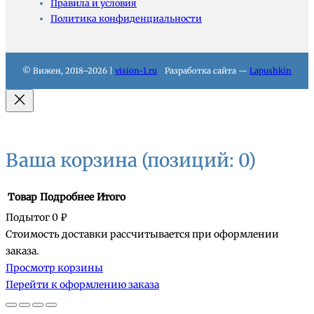
Правила и условия
Политика конфиденциальности
© Вижен, 2018–2026 |
vision-1.ru
Разработка сайта —
Lapushkin
Ваша корзина
(позиций: 0)
Товар
Подробнее
Итого
Подытог
0 ₽
Стоимость доставки рассчитывается при оформлении
Товары
заказа.
Просмотр корзины
в
Перейти к оформлению заказа
корзине