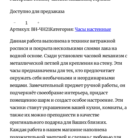
Доступно для предзаказа
К
−
+
Артикул:
ВН-ЧН21
Категория:
Часы настенные
о
л
Данная работа выполнена в технике витражной
и
росписи и покрыта несколькими слоями лака на
ч
водной основе. Сзади установлен часовой механизм с
е
металлической петлей для крепления на стену. Эти
с
часы предназначены для тех, кто предпочитает
т
окружать себя необычными и неординарными
в
вещами. Замечательный предмет ручной работы, он
о
подчеркнёт своеобразие интерьера, придаст
т
помещению шарм и создаст особое настроение. Эти
о
часики станут украшением вашей кухни, комнаты, а
в
также их можно преподнести в качестве
а
оригинального подарка для Ваших близких.
р
Каждая работа в нашем магазине наполнена
а
положительной энергией и сделана с любовью для