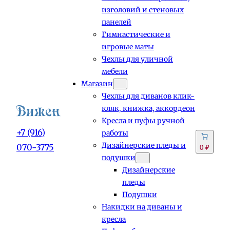
изголовий и стеновых
панелей
Гимнастические и
игровые маты
Чехлы для уличной
мебели
Магазин
Чехлы для диванов клик-
кляк, книжка, аккордеон
Кресла и пуфы ручной
+7 (916)
работы
Дизайнерские пледы и
070-3775
0 ₽
подушки
Дизайнерские
пледы
Подушки
Накидки на диваны и
кресла