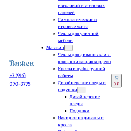
изголовий и стеновых
панелей
Гимнастические и
игровые маты
Чехлы для уличной
мебели
Магазин
Чехлы для диванов клик-
кляк, книжка, аккордеон
Кресла и пуфы ручной
+7 (916)
работы
Дизайнерские пледы и
070-3775
0 ₽
подушки
Дизайнерские
пледы
Подушки
Накидки на диваны и
кресла