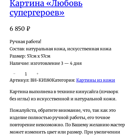
Картина «Любовь
супергероев»
6 850
₽
Ручная работа!
Состав: натуральная кожа, искусственная кожа
Размер: 57см х 57см
Наличие: изготовление 3 — 4 дня
К
−
+
Артикул:
BH-КИ180
Категория:
Картины из кожи
о
л
Картина выполнена в технике кинусайга (пэчворк
и
без иглы) из искусственной и натуральной кожи.
ч
Пожалуйста, обратите внимание, что, так как это
е
изделие полностью ручной работы, его точное
с
повторение невозможно. По Вашему желанию мастер
т
может изменить цвет или размер. При увеличении
в