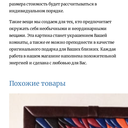
размера стоимость будет рассчитываться в
о
индивидуальном порядке.
т
о
Такие вещи мы создаем для тех, кто предпочитает
в
окружать себя необычными и неординарными
а
вещами. Эта картина станет украшением Вашей
р
комнаты, а также ее можно преподнести в качестве
а
оригинального подарка для Ваших близких. Каждая
К
работа в нашем магазине наполнена положительной
а
энергией и сделана с любовью для Вас.
р
т
и
Похожие товары
н
а
"
Л
ю
б
о