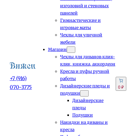
изголовий и стеновых
панелей
Гимнастические и
игровые маты
Чехлы для уличной
мебели
Магазин
Чехлы для диванов клик-
кляк, книжка, аккордеон
Кресла и пуфы ручной
+7 (916)
работы
Дизайнерские пледы и
070-3775
0 ₽
подушки
Дизайнерские
пледы
Подушки
Накидки на диваны и
кресла