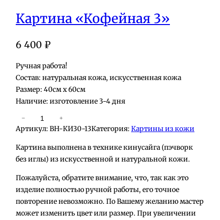
Картина «Кофейная 3»
6 400
₽
Ручная работа!
Состав: натуральная кожа, искусственная кожа
Размер: 40см х 60см
Наличие: изготовление 3-4 дня
К
−
+
Артикул:
BH-КИ30-13
Категория:
Картины из кожи
о
л
Картина выполнена в технике кинусайга (пэчворк
и
без иглы) из искусственной и натуральной кожи.
ч
Пожалуйста, обратите внимание, что, так как это
е
изделие полностью ручной работы, его точное
с
повторение невозможно. По Вашему желанию мастер
т
может изменить цвет или размер. При увеличении
в