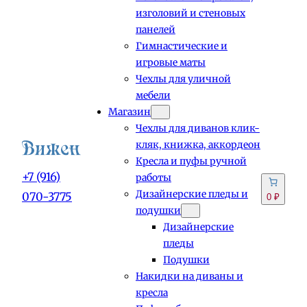
изголовий и стеновых
панелей
Гимнастические и
игровые маты
Чехлы для уличной
мебели
Магазин
Чехлы для диванов клик-
кляк, книжка, аккордеон
Кресла и пуфы ручной
+7 (916)
работы
Дизайнерские пледы и
070-3775
0 ₽
подушки
Дизайнерские
пледы
Подушки
Накидки на диваны и
кресла