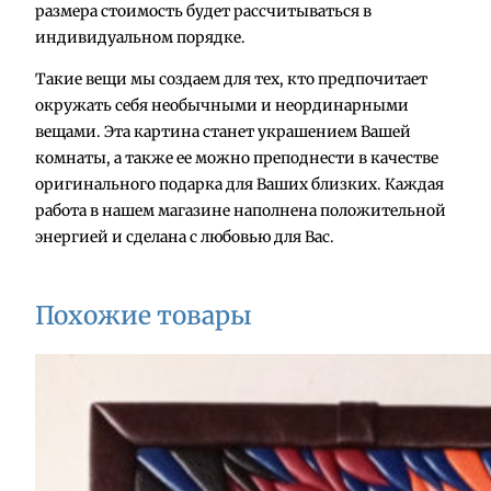
размера стоимость будет рассчитываться в
о
индивидуальном порядке.
т
о
Такие вещи мы создаем для тех, кто предпочитает
в
окружать себя необычными и неординарными
а
вещами. Эта картина станет украшением Вашей
р
комнаты, а также ее можно преподнести в качестве
а
оригинального подарка для Ваших близких. Каждая
К
работа в нашем магазине наполнена положительной
а
энергией и сделана с любовью для Вас.
р
т
и
Похожие товары
н
а
"
К
о
ф
е