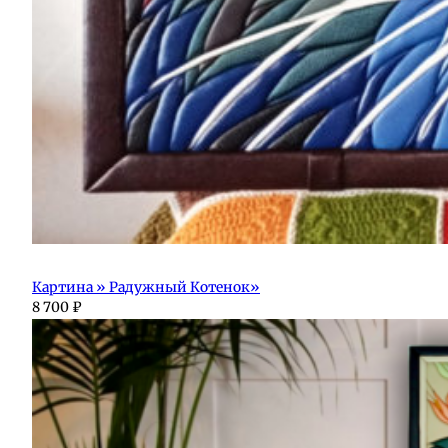
Картина » Радужный Котенок»
8 700
₽