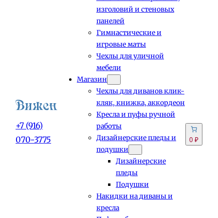
изголовий и стеновых
панелей
Гимнастические и
игровые маты
Чехлы для уличной
мебели
Магазин
Чехлы для диванов клик-
кляк, книжка, аккордеон
Кресла и пуфы ручной
+7 (916)
работы
Дизайнерские пледы и
070-3775
0 ₽
подушки
Дизайнерские
пледы
Подушки
Накидки на диваны и
кресла