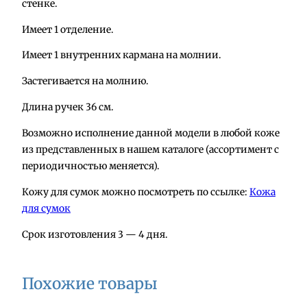
стенке.
с
т
Имеет 1 отделение.
в
о
Имеет 1 внутренних кармана на молнии.
т
Застегивается на молнию.
о
в
Длина ручек 36 см.
а
Возможно исполнение данной модели в любой коже
р
из представленных в нашем каталоге (ассортимент с
а
периодичностью меняется).
С
у
Кожу для сумок можно посмотреть по ссылке:
Кожа
м
для сумок
к
Срок изготовления 3 — 4 дня.
а
и
з
Похожие товары
к
о