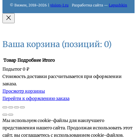
© Вижен, 2018–2026 |
vision-1.ru
Разработка сайта —
Lapushkin
Ваша корзина
(позиций: 0)
Товар
Подробнее
Итого
Подытог
0 ₽
Стоимость доставки рассчитывается при оформлении
Товары
заказа.
Просмотр корзины
в
Перейти к оформлению заказа
корзине
Мы используем cookie-файлы для наилучшего
представления нашего сайта. Продолжая использовать этот
сайт, вы соглашаетесь с использованием cookie-файлов.