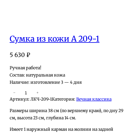
Сумка из кожи А 209-1
5 630
₽
Ручная работа!
Состав: натуральная кожа
Наличие: изготовление 3 — 4 дня
К
−
+
Артикул:
ЛКЧ-209-1
Категория:
Вечная классика
о
л
Размеры ширина 38 см (по верхнему краю), по дну 29
и
см, высота 23 см, глубина 14 см.
ч
Имеет 1 наружный карман на молнии на задней
е