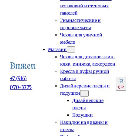
изголовий и стеновых
панелей
Гимнастические и
игровые маты
Чехлы для уличной
мебели
Магазин
Чехлы для диванов клик-
кляк, книжка, аккордеон
Кресла и пуфы ручной
+7 (916)
работы
Дизайнерские пледы и
070-3775
0 ₽
подушки
Дизайнерские
пледы
Подушки
Накидки на диваны и
кресла