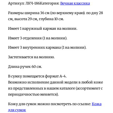
Артикул:
ЛКЧ-186
Категория:
Вечная классика
о
л
Размеры ширина 36 см (по верхнему краю). по дну 28
и
см, высота 29 см, глубина 10 см.
ч
Имеет 1 наружный карман на молнии.
е
с
Имеет 3 отделения (1 на молнии).
т
в
Имеет 3 внутренних кармана (1 на молнии).
о
Застегивается на молнию.
т
о
Длина ручек 60 см.
в
В сумку помещается формат А-4.
а
Возможно исполнение данной модели в любой коже
р
из представленных в нашем каталоге (ассортимент с
а
периодичностью меняется).
С
у
Кожу для сумок можно посмотреть по ссылке:
Кожа
м
для сумок