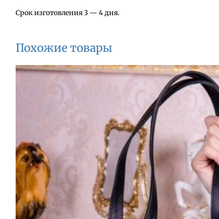
к
Срок изготовления 3 — 4 дня.
а
и
з
Похожие товары
к
о
ж
и
А
1
8
6