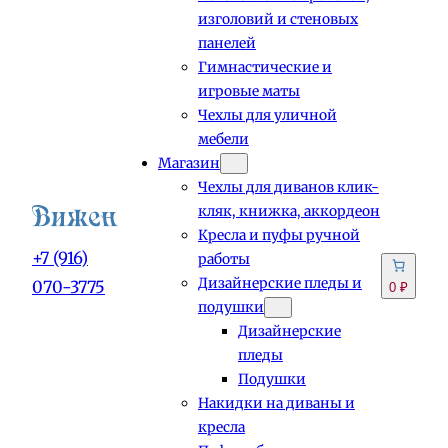
изголовий и стеновых
панелей
Гимнастические и
игровые маты
Чехлы для уличной
мебели
Магазин
Чехлы для диванов клик-
кляк, книжка, аккордеон
Кресла и пуфы ручной
+7 (916)
работы
Дизайнерские пледы и
070-3775
0 ₽
подушки
Дизайнерские
пледы
Подушки
Накидки на диваны и
кресла