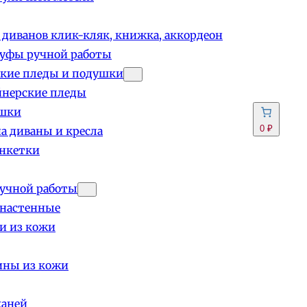
 диванов клик-кляк, книжка, аккордеон
пуфы ручной работы
кие пледы и подушки
йнерские пледы
шки
0 ₽
а диваны и кресла
анкетки
учной работы
 настенные
и из кожи
ины из кожи
каней