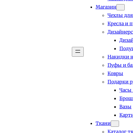
Магазин
Чехлы для
Кресла и 
Дизайнерс
Диза
Поду
Накидки н
Пуфы и б
Ковры
Подарки р
Часы
Брош
Вазы
Карт
Ткани
Каталог т