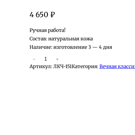
4 650
₽
Ручная работа!
Состав: натуральная кожа
Наличие: изготовление 3 — 4 дня
−
+
К
Артикул:
ЛКЧ-151
Категория:
Вечная класси
о
л
и
ч
е
с
т
в