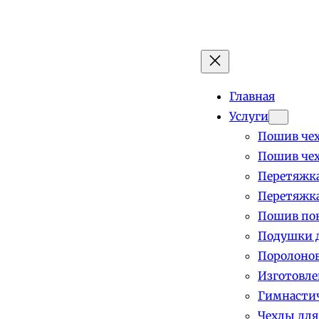
Главная
Услуги
Пошив чех
Пошив чех
Перетяжка
Перетяжка
Пошив пок
Подушки д
Поролоно
Изготовле
Гимнастич
Чехлы для