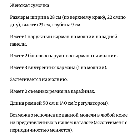
л
Женская сумочка
и
Размеры ширина 28 см (по верхнему краю), 22 см(по
ч
дну), высота 23 см, глубина 9 см.
е
с
Имеет 1 наружный карман на молнии на задней
т
панели.
в
о
Имеет 2 боковых наружных кармана на молнии.
т
Имеет 3 внутренних кармана (1 на молнии).
о
в
Застегивается на молнию.
а
Имеет 2 съемных ремня на карабинах.
р
а
Длина ремней 50 см и 140 см(с регулятором).
С
Возможно исполнение данной модели в любой коже
у
из представленных в нашем каталоге (ассортимент с
м
периодичностью меняется).
к
а