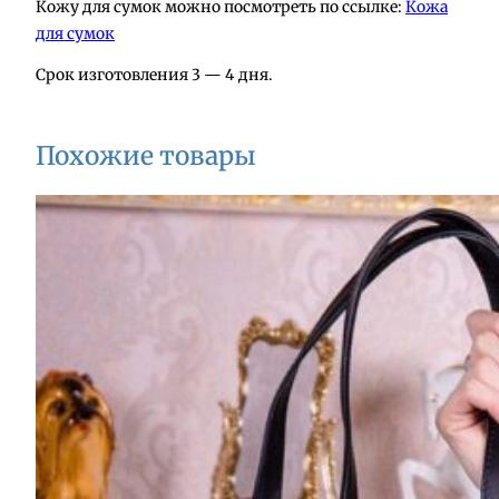
Кожу для сумок можно посмотреть по ссылке:
Кожа
и
для сумок
з
к
Срок изготовления 3 — 4 дня.
о
ж
Похожие товары
и
А
1
3
3