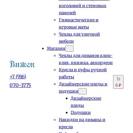
изголовий и стеновых
панелей
Гимнастические и
игровые маты
Чехлы для уличной
мебели
Магазин
Чехлы для диванов клик-
кляк, книжка, аккордеон
Кресла и пуфы ручной
+7 (916)
работы
Дизайнерские пледы и
070-3775
0 ₽
подушки
Дизайнерские
пледы
Подушки
Накидки на диваны и
кресла