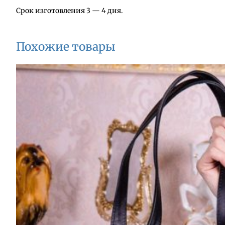
м
Срок изготовления 3 — 4 дня.
к
а
и
Похожие товары
з
к
о
ж
и
А
1
1
6