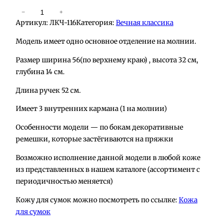
К
−
+
Артикул:
ЛКЧ-116
Категория:
Вечная классика
о
л
Модель имеет одно основное отделение на молнии.
и
Размер ширина 56(по верхнему краю) , высота 32 см,
ч
глубина 14 см.
е
с
Длина ручек 52 см.
т
в
Имеет 3 внутренних кармана (1 на молнии)
о
Особенности модели — по бокам декоративные
т
ремешки, которые застёгиваются на пряжки
о
в
Возможно исполнение данной модели в любой коже
а
из представленных в нашем каталоге (ассортимент с
р
периодичностью меняется)
а
Кожу для сумок можно посмотреть по ссылке:
Кожа
С
для сумок
у