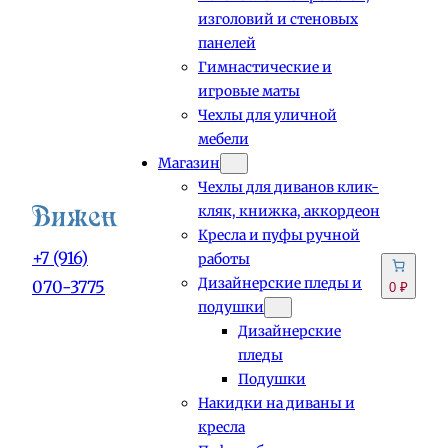
изголовий и стеновых
панелей
Гимнастические и
игровые маты
Чехлы для уличной
мебели
Магазин
Чехлы для диванов клик-
кляк, книжка, аккордеон
Кресла и пуфы ручной
+7 (916)
работы
Дизайнерские пледы и
070-3775
0 ₽
подушки
Дизайнерские
пледы
Подушки
Накидки на диваны и
кресла