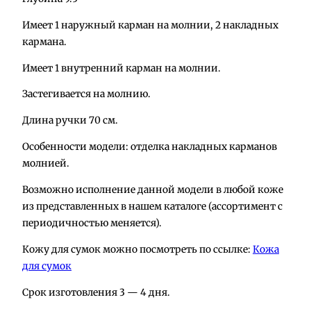
е
Имеет 1 наружный карман на молнии, 2 накладных
с
кармана.
т
в
Имеет 1 внутренний карман на молнии.
о
т
Застегивается на молнию.
о
Длина ручки 70 см.
в
а
Особенности модели: отделка накладных карманов
р
молнией.
а
Возможно исполнение данной модели в любой коже
С
из представленных в нашем каталоге (ассортимент с
у
периодичностью меняется).
м
к
Кожу для сумок можно посмотреть по ссылке:
Кожа
а
для сумок
и
Срок изготовления 3 — 4 дня.
з
к