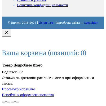
Политика конфиденциальности
© Вижен, 2018–2026 |
vision-1.ru
Разработка сайта —
Lapushkin
Ваша корзина
(позиций: 0)
Товар
Подробнее
Итого
Подытог
0 ₽
Стоимость доставки рассчитывается при оформлении
Товары
заказа.
Просмотр корзины
в
Перейти к оформлению заказа
корзине