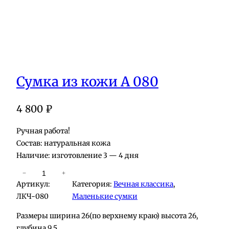
Сумка из кожи А 080
4 800
₽
Ручная работа!
Состав: натуральная кожа
Наличие: изготовление 3 — 4 дня
К
−
+
Артикул:
Категория:
Вечная классика
, 
о
ЛКЧ-080
Маленькие сумки
л
и
Размеры ширина 26(по верхнему краю) высота 26,
ч
глубина 9.5