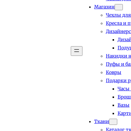
Магазин
Чехлы для
Кресла и 
Дизайнерс
Диза
Поду
Накидки н
Пуфы и б
Ковры
Подарки р
Часы
Брош
Вазы
Карт
Ткани
Каталог т