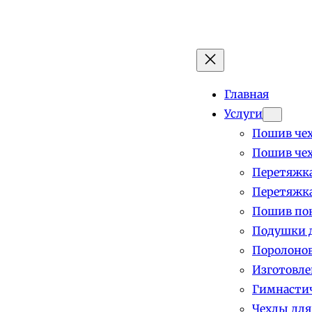
Главная
Услуги
Пошив чех
Пошив чех
Перетяжка
Перетяжка
Пошив пок
Подушки д
Поролоно
Изготовле
Гимнастич
Чехлы для