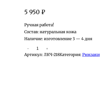
5 950
₽
Ручная работа!
Состав: натуральная кожа
Наличие: изготовление 3 — 4 дня
−
+
К
Артикул:
ЛКЧ-218
Категория:
Рюкзаки
о
л
и
ч
е
с
т
в