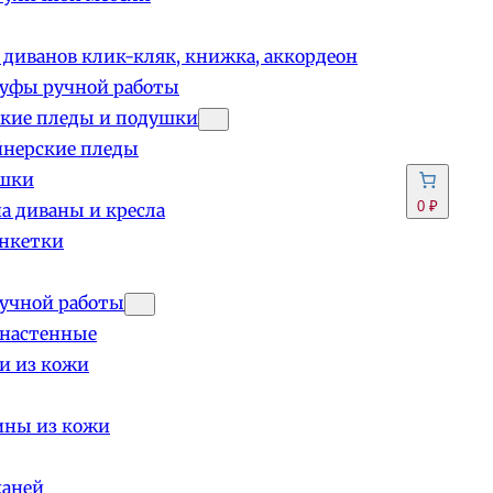
 диванов клик-кляк, книжка, аккордеон
пуфы ручной работы
кие пледы и подушки
йнерские пледы
шки
0 ₽
а диваны и кресла
анкетки
учной работы
 настенные
и из кожи
ины из кожи
каней