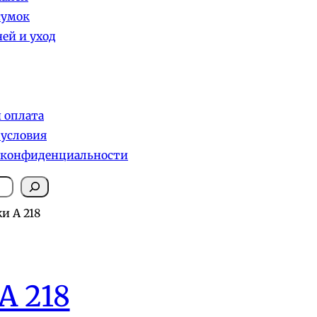
сумок
ей и уход
и оплата
 условия
 конфиденциальности
и А 218
А 218