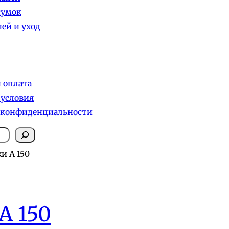
сумок
ей и уход
и оплата
 условия
 конфиденциальности
и А 150
А 150