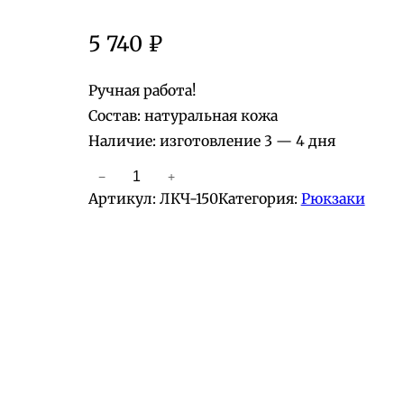
5 740
₽
Ручная работа!
Состав: натуральная кожа
Наличие: изготовление 3 — 4 дня
−
+
К
Артикул:
ЛКЧ-150
Категория:
Рюкзаки
о
л
и
ч
е
с
т
в