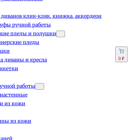
 диванов клик-кляк, книжка, аккордеон
пуфы ручной работы
кие пледы и подушки
йнерские пледы
шки
0 ₽
а диваны и кресла
анкетки
учной работы
 настенные
и из кожи
ины из кожи
каней