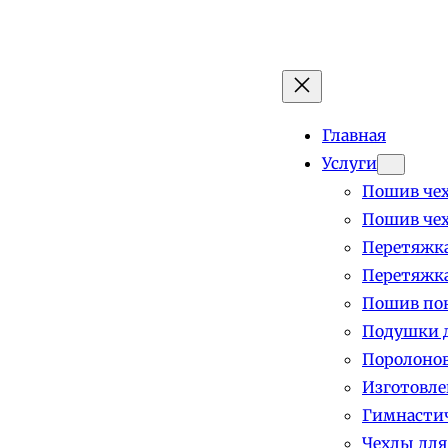
Главная
Услуги
Пошив чех
Пошив чех
Перетяжка
Перетяжка
Пошив пок
Подушки д
Поролоно
Изготовле
Гимнастич
Чехлы для