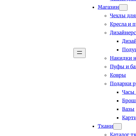
Магазин
Чехлы для
Кресла и 
Дизайнерс
Диза
Поду
Накидки н
Пуфы и б
Ковры
Подарки р
Часы
Брош
Вазы
Карт
Ткани
Каталог т