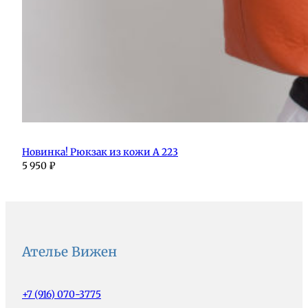
Новинка! Рюкзак из кожи А 223
5 950
₽
Ателье Вижен
+7 (916) 070-3775