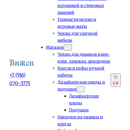
изголовий и стеновых
панелей
Гимнастические и
игровые маты
Чехлы для уличной
мебели
Магазин
Чехлы для диванов клик-
кляк, книжка, аккордеон
Кресла и пуфы ручной
+7 (916)
работы
Дизайнерские пледы и
070-3775
0 ₽
подушки
Дизайнерские
пледы
Подушки
Накидки на диваны и
кресла