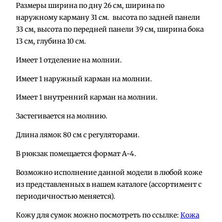
л
Размеры ширина по дну 26 см, ширина по
и
наружному карману 31 см. высота по задней панели
ч
33 см, высота по передней панели 39 см, ширина бока
е
13 см, глубина 10 см.
с
Имеет 1 отделение на молнии.
т
в
Имеет 1 наружный карман на молнии.
о
т
Имеет 1 внутренний карман на молнии.
о
Застегивается на молнию.
в
а
Длина лямок 80 см с регуляторами.
р
В рюкзак помещается формат А-4.
а
Р
Возможно исполнение данной модели в любой коже
ю
из представленных в нашем каталоге (ассортимент с
к
периодичностью меняется).
з
Кожу для сумок можно посмотреть по ссылке:
Кожа
а