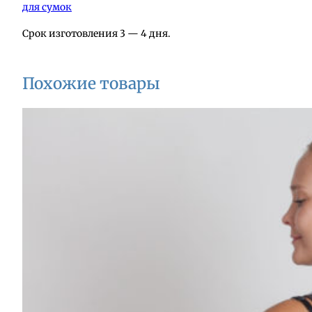
для сумок
к
и
Срок изготовления 3 — 4 дня.
з
к
о
Похожие товары
ж
и
А
1
4
0
-
2