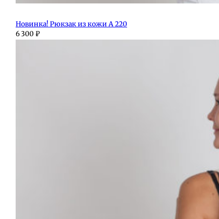
Новинка! Рюкзак из кожи А 220
6 300
₽