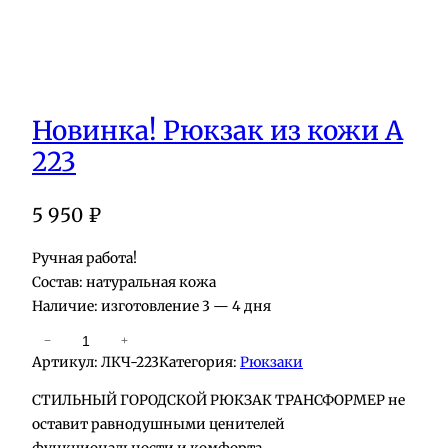
Новинка! Рюкзак из кожи А
223
5 950
₽
Ручная работа!
Состав: натуральная кожа
Наличие: изготовление 3 — 4 дня
К
−
+
Артикул:
ЛКЧ-223
Категория:
Рюкзаки
о
л
СТИЛЬНЫЙ ГОРОДСКОЙ РЮКЗАК ТРАНСФОРМЕР не
и
оставит равнодушными ценителей
ч
функциональности и комфорта.