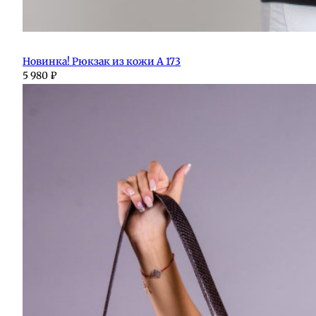
Новинка! Рюкзак из кожи А 173
5 980
₽