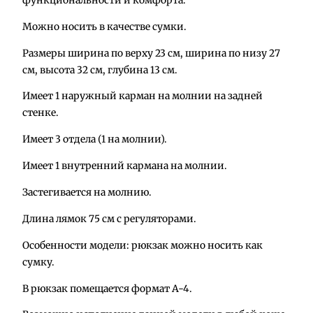
е
Можно носить в качестве сумки.
с
т
Размеры ширина по верху 23 см, ширина по низу 27
в
см, высота 32 см, глубина 13 см.
о
т
Имеет 1 наружный карман на молнии на задней
о
стенке.
в
Имеет 3 отдела (1 на молнии).
а
р
Имеет 1 внутренний кармана на молнии.
а
Застегивается на молнию.
Н
о
Длина лямок 75 см с регуляторами.
в
Особенности модели: рюкзак можно носить как
и
сумку.
н
к
В рюкзак помещается формат А-4.
а
!