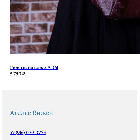
Рюкзак из кожи А 061
5 750
₽
Ателье Вижен
+7 (916) 070-3775