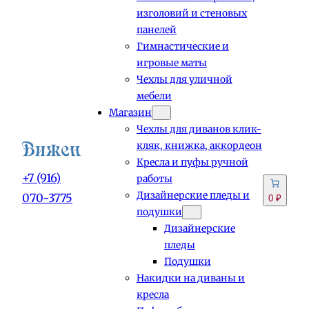
изголовий и стеновых
панелей
Гимнастические и
игровые маты
Чехлы для уличной
мебели
Магазин
Чехлы для диванов клик-
кляк, книжка, аккордеон
Кресла и пуфы ручной
+7 (916)
работы
Дизайнерские пледы и
070-3775
0 ₽
подушки
Дизайнерские
пледы
Подушки
Накидки на диваны и
кресла