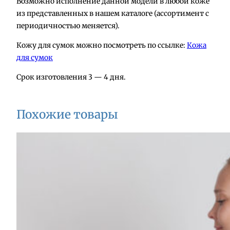
Возможно исполнение данной модели в любой коже
Р
из представленных в нашем каталоге (ассортимент с
ю
периодичностью меняется).
к
Кожу для сумок можно посмотреть по ссылке:
Кожа
з
для сумок
а
к
Срок изготовления 3 — 4 дня.
и
з
к
Похожие товары
о
ж
и
А
2
2
3