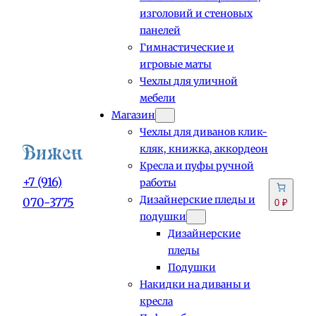
изголовий и стеновых
панелей
Гимнастические и
игровые маты
Чехлы для уличной
мебели
Магазин
Чехлы для диванов клик-
кляк, книжка, аккордеон
Кресла и пуфы ручной
+7 (916)
работы
Дизайнерские пледы и
070-3775
0 ₽
подушки
Дизайнерские
пледы
Подушки
Накидки на диваны и
кресла