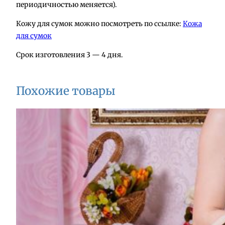
периодичностью меняется).
к
а
Кожу для сумок можно посмотреть по ссылке:
Кожа
и
для сумок
з
Срок изготовления 3 — 4 дня.
к
о
ж
Похожие товары
и
А
2
0
1
-
3
ч
е
р
н
ы