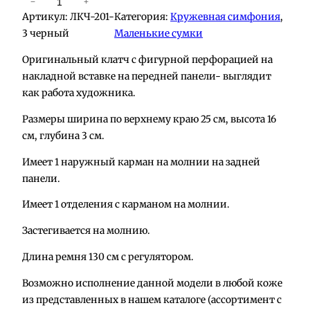
К
−
+
Артикул:
ЛКЧ-201-
Категория:
Кружевная симфония
, 
о
3 черный
Маленькие сумки
л
и
Оригинальный клатч с фигурной перфорацией на
ч
накладной вставке на передней панели- выглядит
е
как работа художника.
с
Размеры ширина по верхнему краю 25 см, высота 16
т
см, глубина 3 см.
в
о
Имеет 1 наружный карман на молнии на задней
т
панели.
о
в
Имеет 1 отделения с карманом на молнии.
а
Застегивается на молнию.
р
а
Длина ремня 130 см с регулятором.
С
Возможно исполнение данной модели в любой коже
у
из представленных в нашем каталоге (ассортимент с
м