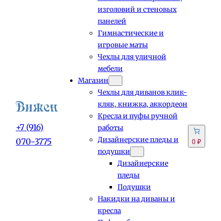
изголовий и стеновых
панелей
Гимнастические и
игровые маты
Чехлы для уличной
мебели
Магазин
Чехлы для диванов клик-
кляк, книжка, аккордеон
Кресла и пуфы ручной
+7 (916)
работы
Дизайнерские пледы и
070-3775
0 ₽
подушки
Дизайнерские
пледы
Подушки
Накидки на диваны и
кресла