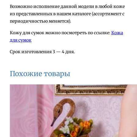
С
Возможно исполнение данной модели в любой коже
у
из представленных в нашем каталоге (ассортимент с
м
периодичностью меняется).
к
а
Кожу для сумок можно посмотреть по ссылке:
Кожа
и
для сумок
з
Срок изготовления 3 — 4 дня.
к
о
ж
Похожие товары
и
А
2
0
0
ч
е
р
н