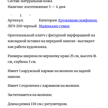
Состав: натуральная кожа
Наличие: изготовление 3 — 4 дня
К
−
+
Артикул:
Категория:
Кружевная симфония
, 
о
ЛКЧ-200 черный
Маленькие сумки
л
и
Оригинальный клатч с фигурной перфорацией на
ч
накладной вставке на передней панели- выглядит
е
как работа художника.
с
Размеры ширина по верхнему краю 25 см, высота 16
т
см, глубина 3 см.
в
о
Имеет 1 наружный карман на молнии на задней
т
панели.
о
в
Имеет 1 отделения с карманом на молнии.
а
Застегивается на молнию.
р
а
Длина ремня 130 см с регулятором.