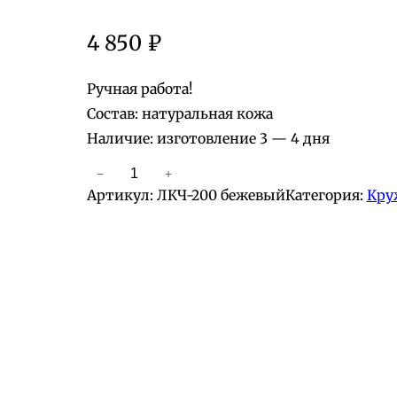
4 850
₽
Ручная работа!
Состав: натуральная кожа
Наличие: изготовление 3 — 4 дня
−
+
К
Артикул:
ЛКЧ-200 бежевый
Категория:
Кру
о
л
и
ч
е
с
т
в