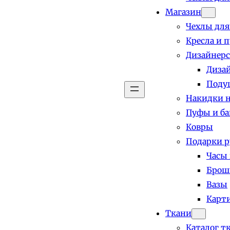
Магазин
Чехлы для
Кресла и 
Дизайнерс
Диза
Поду
Накидки н
Пуфы и б
Ковры
Подарки р
Часы
Брош
Вазы
Карт
Ткани
Каталог т