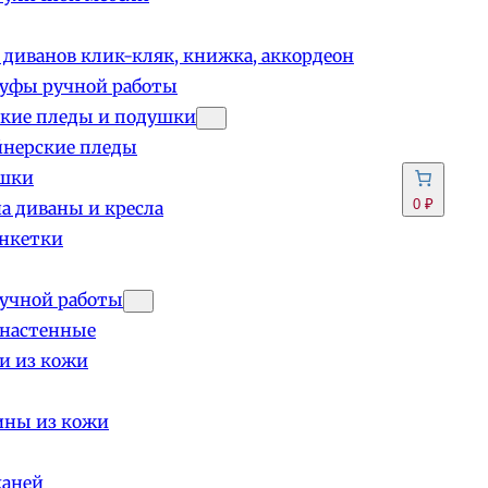
 диванов клик-кляк, книжка, аккордеон
пуфы ручной работы
кие пледы и подушки
йнерские пледы
шки
0 ₽
а диваны и кресла
анкетки
учной работы
 настенные
и из кожи
ины из кожи
каней