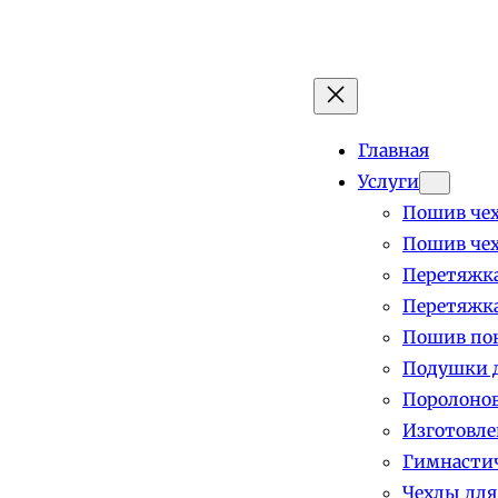
Главная
Услуги
Пошив чех
Пошив чех
Перетяжка
Перетяжка
Пошив пок
Подушки д
Поролоно
Изготовле
Гимнастич
Чехлы для