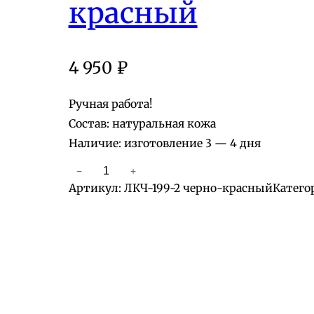
красный
4 950
₽
Ручная работа!
Состав: натуральная кожа
Наличие: изготовление 3 — 4 дня
−
+
К
Артикул:
ЛКЧ-199-2 черно-красный
Катего
о
л
и
ч
е
с
т