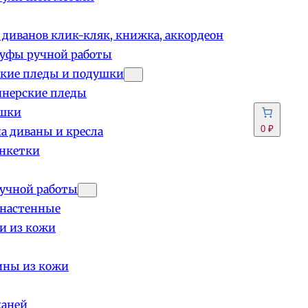
 диванов клик-кляк, книжка, аккордеон
пуфы ручной работы
кие пледы и подушки
йнерские пледы
шки
0 ₽
а диваны и кресла
анкетки
учной работы
 настенные
и из кожи
ины из кожи
каней