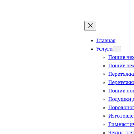
Главная
Услуги
Пошив чех
Пошив чех
Перетяжка
Перетяжка
Пошив пок
Подушки д
Поролоно
Изготовле
Гимнастич
Чехлы для