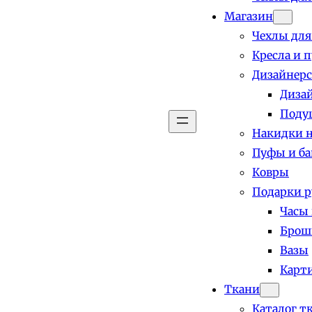
Магазин
Чехлы для
Кресла и 
Дизайнерс
Диза
Поду
Накидки н
Пуфы и б
Ковры
Подарки р
Часы
Брош
Вазы
Карт
Ткани
Каталог т