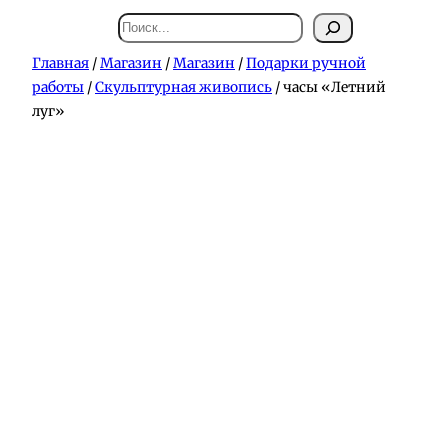
Поиск
Главная
/
Магазин
/
Магазин
/
Подарки ручной
работы
/
Скульптурная живопись
/ часы «Летний
луг»