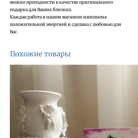
можно преподнести в качестве оригинального
р
подарка для Ваших близких.
а
Каждая работа в нашем магазине наполнена
ч
положительной энергией и сделана с любовью для
а
Вас.
с
ы
"
Похожие товары
Л
е
т
н
и
й
л
у
г
"