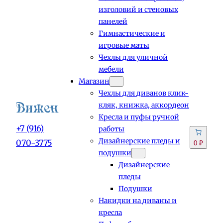
изголовий и стеновых
панелей
Гимнастические и
игровые маты
Чехлы для уличной
мебели
Магазин
Чехлы для диванов клик-
кляк, книжка, аккордеон
Кресла и пуфы ручной
+7 (916)
работы
Дизайнерские пледы и
070-3775
0 ₽
подушки
Дизайнерские
пледы
Подушки
Накидки на диваны и
кресла