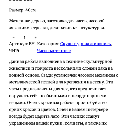
Размер: 40см
Материал: дерево, заготовка для часов, часовой
механизм, стрелки, декоративная штукатурка.
К
−
+
Артикул:
BH-
Категория:
Скульптурная живопись
, 
о
ЧН15
Часы настенные
л
и
Данная работа выполнена в технике скульптурной
ч
живописи и покрыта несколькими слоями лака на
е
водной основе. Сзади установлен часовой механизм с
с
металлической петлей для крепления на стену. Эти
т
часы предназначены для тех, кто предпочитает
в
окружать себя необычными и неординарными
о
вещами. Очень красивая работа, просто буйство
т
ярких красок и цветов. С ней в Вашем интерьере
о
всегда будет царить лето. Эти часики станут
в
украшением вашей кухни, комнаты, а также их
а