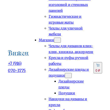
изголовий и стеновых
панелей
Гимнастические и
игровые маты
Чехлы для уличной
мебели
Магазин
Чехлы для диванов клик-
кляк, книжка, аккордеон
Кресла и пуфы ручной
+7 (916)
работы
Дизайнерские пледы и
070-3775
0 ₽
подушки
Дизайнерские
пледы
Подушки
Накидки на диваны и
кресла