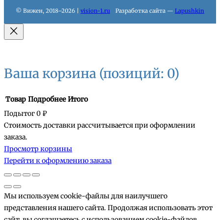
© Вижен, 2018–2026 |
vision-1.ru
Разработка сайта —
Lapushkin
Ваша корзина
(позиций: 0)
Товар
Подробнее
Итого
Подытог
0 ₽
Стоимость доставки рассчитывается при оформлении
Товары
заказа.
Просмотр корзины
в
Перейти к оформлению заказа
корзине
Мы используем cookie-файлы для наилучшего
представления нашего сайта. Продолжая использовать этот
сайт, вы соглашаетесь с использованием cookie-файлов.