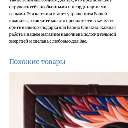
в
окружать себя необычными и неординарными
а
вещами. Эта картина станет украшением Вашей
р
комнаты, а также ее можно преподнести в качестве
а
оригинального подарка для Ваших близких. Каждая
К
работа в нашем магазине наполнена положительной
а
энергией и сделана с любовью для Вас.
р
т
и
Похожие товары
н
а
"
Т
и
г
р
т
р
и