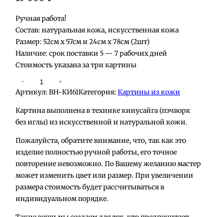
Ручная работа!
Состав: натуральная кожа, искусственная кожа
Размер: 52см х 57см и 24см х 78см (2шт)
Наличие: срок поставки 5 — 7 рабочих дней
Стоимость указана за три картины
К
−
+
Артикул:
BH-КИ61
Категория:
Картины из кожи
о
л
Картина выполнена в технике кинусайга (пэчворк
и
без иглы) из искусственной и натуральной кожи.
ч
Пожалуйста, обратите внимание, что, так как это
е
изделие полностью ручной работы, его точное
с
повторение невозможно. По Вашему желанию мастер
т
может изменить цвет или размер. При увеличении
в
размера стоимость будет рассчитываться в
о
индивидуальном порядке.
т
о
Такие вещи мы создаем для тех, кто предпочитает