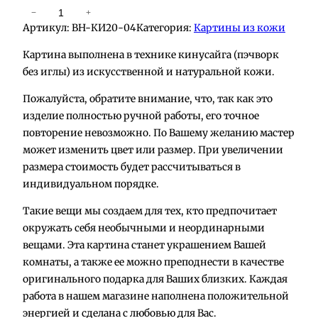
К
−
+
Артикул:
BH-КИ20-04
Категория:
Картины из кожи
о
л
Картина выполнена в технике кинусайга (пэчворк
и
без иглы) из искусственной и натуральной кожи.
ч
Пожалуйста, обратите внимание, что, так как это
е
изделие полностью ручной работы, его точное
с
повторение невозможно. По Вашему желанию мастер
т
может изменить цвет или размер. При увеличении
в
размера стоимость будет рассчитываться в
о
индивидуальном порядке.
т
о
Такие вещи мы создаем для тех, кто предпочитает
в
окружать себя необычными и неординарными
а
вещами. Эта картина станет украшением Вашей
р
комнаты, а также ее можно преподнести в качестве
а
оригинального подарка для Ваших близких. Каждая
К
работа в нашем магазине наполнена положительной
а
энергией и сделана с любовью для Вас.