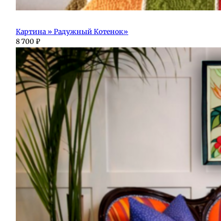
Картина » Радужный Котенок»
8 700
₽