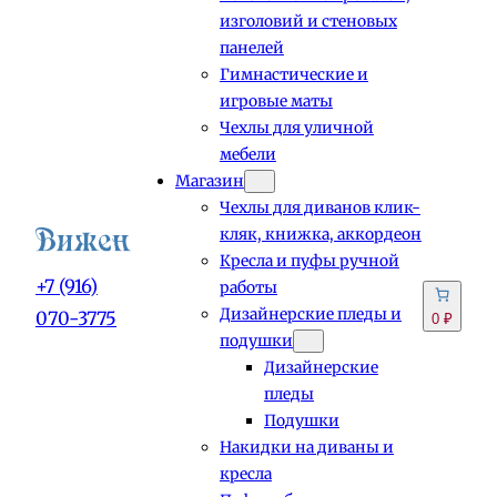
изголовий и стеновых
панелей
Гимнастические и
игровые маты
Чехлы для уличной
мебели
Магазин
Чехлы для диванов клик-
кляк, книжка, аккордеон
Кресла и пуфы ручной
+7 (916)
работы
Дизайнерские пледы и
070-3775
0 ₽
подушки
Дизайнерские
пледы
Подушки
Накидки на диваны и
кресла