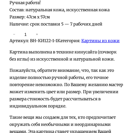
Ручная работа!
Состав: натуральная кожа, искусственная кожа
Размер: 47см х 57см
Наличие: срок поставки 5 — 7 рабочих дней
К
−
+
Артикул:
BH-КИ122-1-1
Категория:
Картины из кожи
о
л
Картина выполнена в технике кинусайга (пэчворк
и
без иглы) из искусственной и натуральной кожи.
ч
Пожалуйста, обратите внимание, что, так как это
е
изделие полностью ручной работы, его точное
с
повторение невозможно. По Вашему желанию мастер
т
может изменить цвет или размер. При увеличении
в
размера стоимость будет рассчитываться в
о
индивидуальном порядке.
т
о
Такие вещи мы создаем для тех, кто предпочитает
в
окружать себя необычными и неординарными
а
вещами. Эта картина станет украшением Вашей