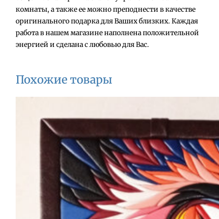
р
комнаты, а также ее можно преподнести в качестве
а
оригинального подарка для Ваших близких. Каждая
К
работа в нашем магазине наполнена положительной
а
энергией и сделана с любовью для Вас.
р
т
и
Похожие товары
н
а
"
С
а
к
у
р
а
6
"